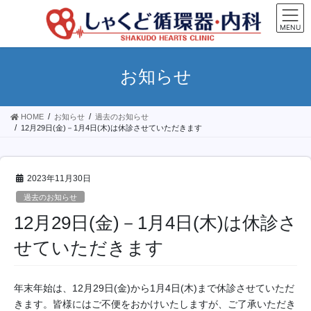
コ
ナ
ン
ビ
MENU
テ
ゲ
ン
ー
ツ
シ
お知らせ
へ
ョ
ス
ン
キ
に
HOME
お知らせ
過去のお知らせ
ッ
移
12月29日(金)－1月4日(木)は休診させていただきます
プ
動
2023年11月30日
過去のお知らせ
12月29日(金)－1月4日(木)は休診さ
せていただきます
年末年始は、12月29日(金)から1月4日(木)まで休診させていただ
きます。皆様にはご不便をおかけいたしますが、ご了承いただき