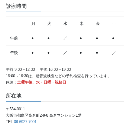
診療時間
月
火
水
木
金
土
午前
●
●
／
●
●
●
午後
●
●
／
●
●
／
午前:9:00～12:30 午後:16:00～19:00
16:00～16:30は、超音波検査などの予約検査を行っています。
休診：
土曜午後、水・日曜・祝祭日
所在地
〒534-0011
大阪市都島区高倉町2-9-8 高倉マンション1階
TEL
06-6927-7001