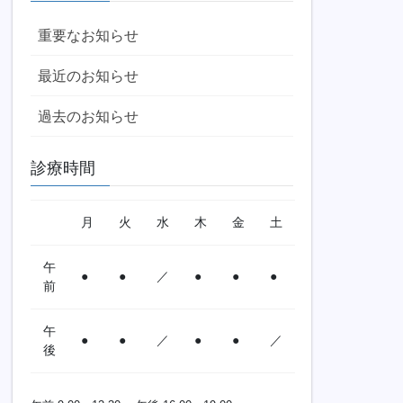
重要なお知らせ
最近のお知らせ
過去のお知らせ
診療時間
月
火
水
木
金
土
午
●
●
／
●
●
●
前
午
●
●
／
●
●
／
後