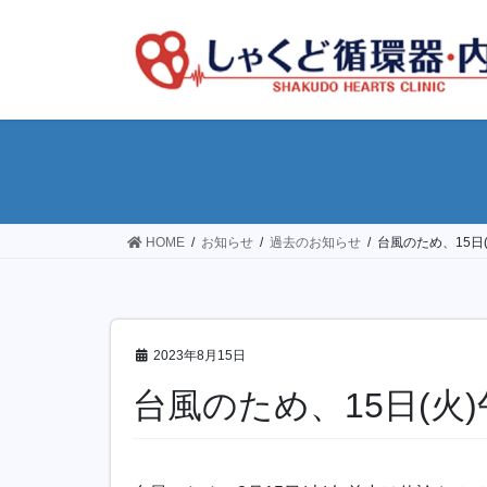
コ
ナ
ン
ビ
テ
ゲ
ン
ー
ツ
シ
へ
ョ
ス
ン
キ
に
ッ
移
HOME
お知らせ
過去のお知らせ
台風のため、15日
プ
動
2023年8月15日
台風のため、15日(火